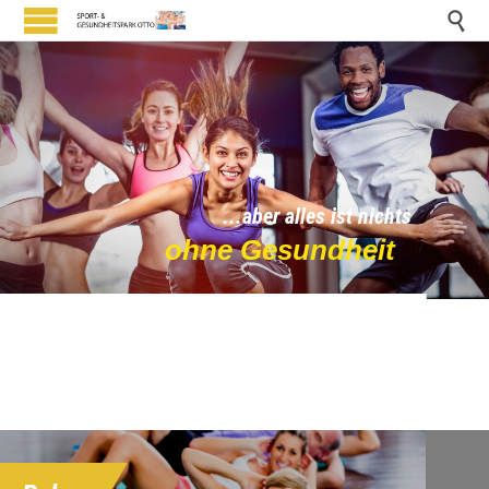

.
.
.
a
b
e
r
a
l
l
e
s
i
s
t
n
i
c
h
t
s
o
h
n
e
G
e
s
u
n
d
h
e
i
t