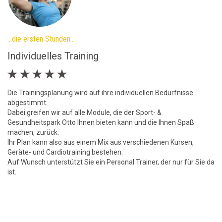
…die ersten Stunden…
… 
Individuelles Training
A





n
Die Trainingsplanung wird auf ihre individuellen Bedürfnisse
Di
abgestimmt.
un
es
Dabei greifen wir auf alle Module, die der Sport- &
Um
Gesundheitspark Otto Ihnen bieten kann und die Ihnen Spaß
mo
machen, zurück.
n
Ihr Plan kann also aus einem Mix aus verschiedenen Kursen,
Au
Geräte- und Cardiotraining bestehen.
er
Auf Wunsch unterstützt Sie ein Personal Trainer, der nur für Sie da
ist.