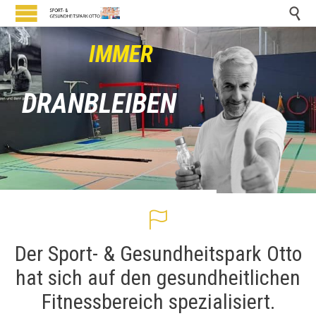

I
M
M
E
R
D
R
A
N
B
L
E
I
B
E
N

Der Sport- & Gesundheitspark Otto
hat sich auf den gesundheitlichen
Fitnessbereich spezialisiert.