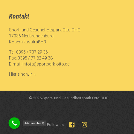
Kontakt
Sport- und Gesundheitspark Otto OHG
17036 Neubrandenburg
Kopernikusstraße 3
Tel: 0395 / 707 29 36
Fax: 0395 / 77 82 49 38
E-mail:
info(at)sportpark-otto.de
Hier sind wir
→
© 2026 Sport- und Gesundheitspark Otto OHG
↑
Jetzt anrufen 💪


Follow us: