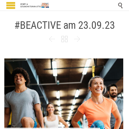

#BEACTIVE am 23.09.23


