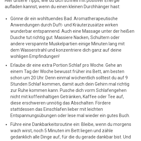
Hier unsere Tipps, wie du dich schnell mit positiver Energie
aufladen kannst, wenn du einen kleinen Durchhänger hast:
Gönne dir ein wohltuendes Bad. Aromatherapeutische
Anwendungen durch Duft- und Kräuterzusätze wirken
wunderbar entspannend. Auch eine Massage unter der heißen
Dusche tut richtig gut. Massiere Nacken, Schultern oder
andere verspannte Muskelpartien einige Minuten lang mit
dem Wasserstrahl und konzentriere dich ganz auf deine
wohligen Empfindungen!
Erlaube dir eine extra Portion Schlaf pro Woche. Gehe an
einem Tag der Woche bewusst früher ins Bett, am besten
schon um 20 Uhr. Denn einmal wöchentlich solltest du auf 9
Stunden Schlaf kommen, damit auch dein Gehirn mal richtig
zur Ruhe kommen kann. Pusche dich vorm Schlafengehen
nicht mit koffeinhaltigen Getränken, Kaffee oder Tee auf,
diese erschweren unnötig das Abschalten. Fördere
stattdessen das Einschlafen lieber mit leichten
Entspannungsübungen oder lese mal wieder ein gutes Buch.
Führe eine Dankbarkeitsroutine ein: Bleibe, wenn du morgens
wach wirst, noch 5 Minuten im Bett liegen und zähle
gedanklich alle Dinge auf, für die du gerade dankbar bist. Und