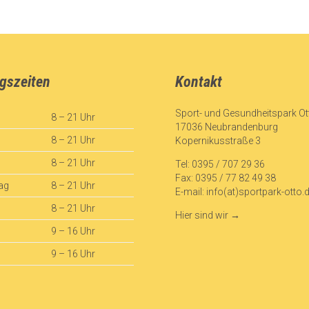
gszeiten
Kontakt
Sport- und Gesundheitspark O
8 – 21 Uhr
17036 Neubrandenburg
8 – 21 Uhr
Kopernikusstraße 3
8 – 21 Uhr
Tel: 0395 / 707 29 36
Fax: 0395 / 77 82 49 38
ag
8 – 21 Uhr
E-mail:
info(at)sportpark-otto.
8 – 21 Uhr
Hier sind wir
→
9 – 16 Uhr
9 – 16 Uhr