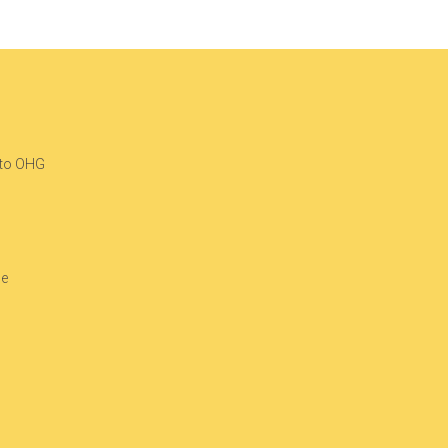
tto OHG
de