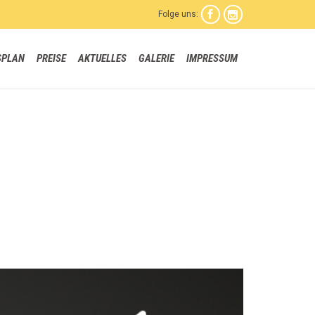
Folge uns:


Skip
SPLAN
PREISE
AKTUELLES
GALERIE
IMPRESSUM
to
content