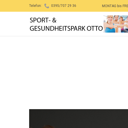

Telefon:
0395/707 29 36
MONTAG bis FR